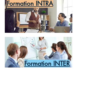
Formation INTRA
Formation INTER
ZAC de La Cartoucherie - Bâtiment 2
8 Bd René Cassin - 72100 LE MANS
Mentions légales