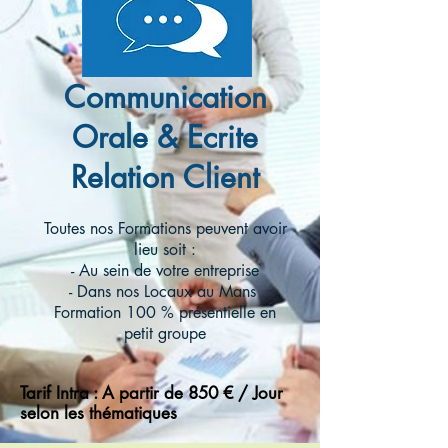
Communication
Orale & Ecrite
Relation Client
Toutes nos Formations peuvent avoir
lieu soit :
- Au sein de votre entreprise
- Dans nos Locaux au Mans
Formation 100 % présentielle en
petit groupe
Tarif Intra : A partir de 850 € / Jour
selon les thématiques