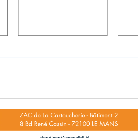
EXCEL Initiation en Présentiel :
Merc
Maîtrisez les Fondamentaux
ce re
d'Excel
ZAC de La Cartoucherie - Bâtiment 2
8 Bd René Cassin - 72100 LE MANS
Handicap/Accessibilité