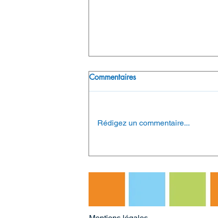
Commentaires
Rédigez un commentaire...
🔎 𝙍𝙞𝙨𝙦𝙪𝙚𝙨
𝙥𝙨𝙮𝙘𝙝𝙤𝙨𝙤𝙘𝙞𝙖𝙪𝙭 : 𝙙𝙚𝙨
𝙤𝙗𝙡𝙞𝙜𝙖𝙩𝙞𝙤𝙣𝙨 𝙡𝙚́𝙜𝙖𝙡𝙚𝙨… 𝙚𝙩
𝙪𝙣 𝙫𝙚́𝙧𝙞𝙩𝙖𝙗𝙡𝙚 𝙚𝙣𝙟𝙚𝙪 𝙙𝙚
𝙥𝙚𝙧𝙛𝙤𝙧𝙢𝙖𝙣𝙘𝙚
Mentions légales